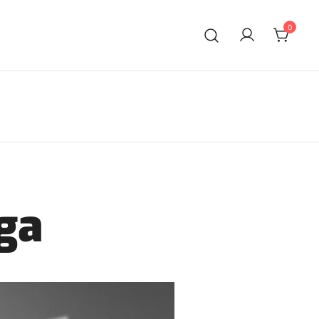
0
uga