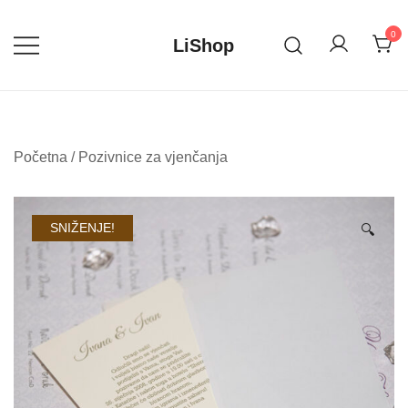
Skip
to
0
LiShop
content
Početna
/
Pozivnice za vjenčanja
SNIŽENJE!
🔍