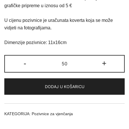
grafičke pripreme u iznosu od 5 €
je:
0,40 €.
0,50 €.
U cijenu pozivnice je uračunata koverta koja se može
vidjeti na fotografijama.
Dimenzije pozivnice: 11x16cm
Pozivnica
-
+
01
količina
DODAJ U KOŠARICU
KATEGORIJA:
Pozivnice za vjenčanja