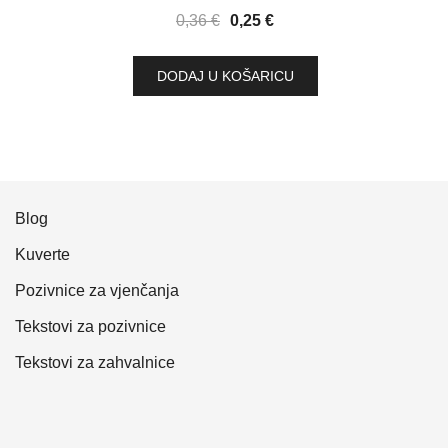
Izvorna
Trenutna
0,36
€
0,25
€
cijena
cijena
bila
je:
DODAJ U KOŠARICU
je:
0,25 €.
0,36 €.
Blog
Kuverte
Pozivnice za vjenčanja
Tekstovi za pozivnice
Tekstovi za zahvalnice