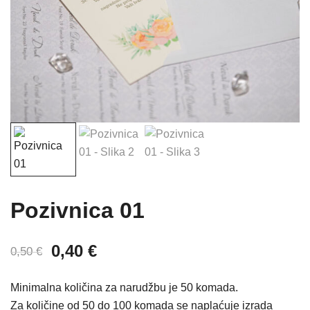
Pozivnica 01
Izvorna
Trenutna
0,40
€
0,50
€
cijena
cijena
Minimalna količina za narudžbu je 50 komada.
bila
je:
Za količine od 50 do 100 komada se naplaćuje izrada