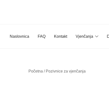
Skip
to
content
Naslovnica
FAQ
Kontakt
Vjenčanja
D
Početna
/
Pozivnice za vjenčanja