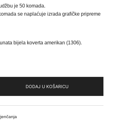
rudžbu je 50 komada.
komada se naplaćuje izrada grafičke pripreme
čunata bijela koverta amerikan (1306).
DODAJ U KOŠARICU
vjenčanja