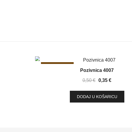
SNIŽENJE!
Pozivnica 4007
Izvorna
Trenutna
0,50
€
0,35
€
cijena
cijena
bila
je:
DODAJ U KOŠARICU
je:
0,35 €.
0,50 €.