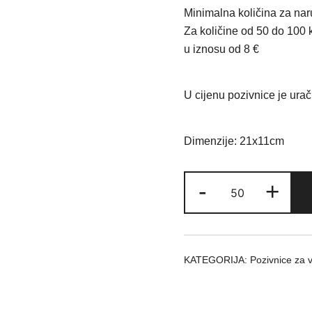
Minimalna količina za na
Za količine od 50 do 100 
u iznosu od 8 €
U cijenu pozivnice je ura
Dimenzije: 21x11cm
Pozivnica
-
+
4006
količina
KATEGORIJA:
Pozivnice za 