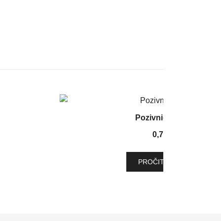
Pozivnica 2518
0,70
€
PROČITAJ VIŠE