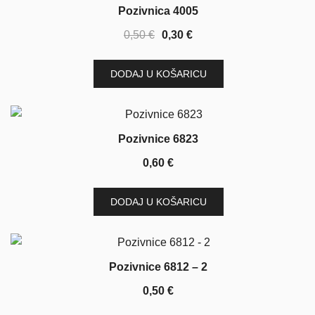
SNIŽENJE!
Pozivnica 4005
Izvorna
Trenutna
0,50
€
0,30
€
cijena
cijena
bila
je:
DODAJ U KOŠARICU
je:
0,30 €.
0,50 €.
Pozivnice 6823
0,60
€
DODAJ U KOŠARICU
Pozivnice 6812 – 2
0,50
€