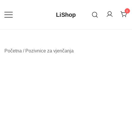
Skip
to
0
LiShop
content
Početna
/
Pozivnice za vjenčanja