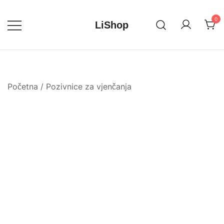
Skip
to
0
LiShop
content
Početna
/
Pozivnice za vjenčanja