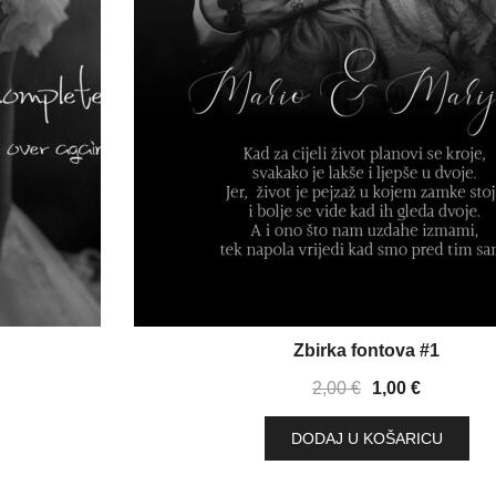
Zbirka fontova #1
Izvorna
Trenutna
2,00
€
1,00
€
cijena
cijena
DODAJ U KOŠARICU
bila
je:
je:
1,00 €.