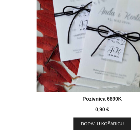
Pozivnica 6890K
0,90
€
DODAJ U KOŠARICU