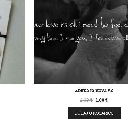
Zbirka fontova #2
Izvorna
Trenutna
2,00
€
1,00
€
cijena
cijena
DODAJ U KOŠARICU
bila
je:
je:
1,00 €.