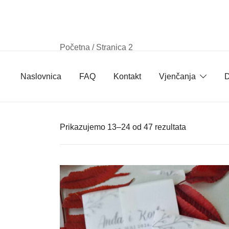
Skip
to
content
Početna
/ Stranica 2
Naslovnica
FAQ
Kontakt
Vjenčanja
D
Poredano
Prikazujemo 13–24 od 47 rezultata
po
najnovijem