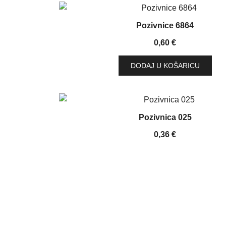
Pozivnice 6864
0,60
€
DODAJ U KOŠARICU
Pozivnica 025
0,36
€