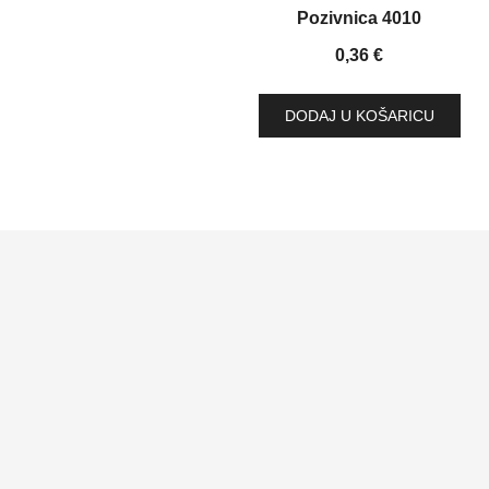
Pozivnica 4010
0,36
€
DODAJ U KOŠARICU