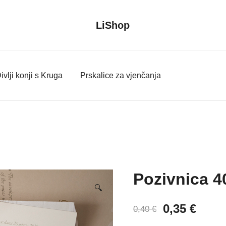
LiShop
ivlji konji s Kruga
Prskalice za vjenčanja
Pozivnica 4
🔍
Izvorna
Tren
0,35
€
0,40
€