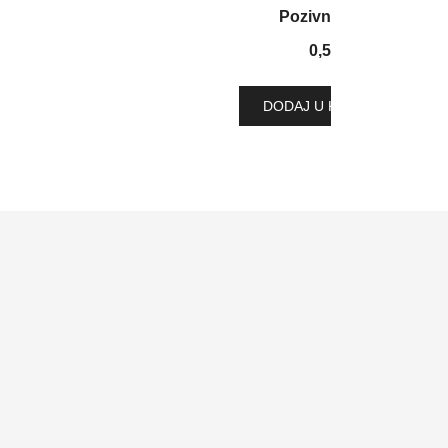
Pozivnica 410
0,55
€
DODAJ U KOŠARICU