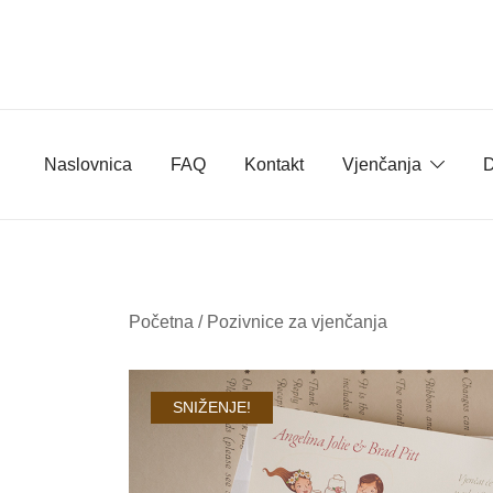
Skip
to
content
Naslovnica
FAQ
Kontakt
Vjenčanja
D
Početna
/
Pozivnice za vjenčanja
SNIŽENJE!