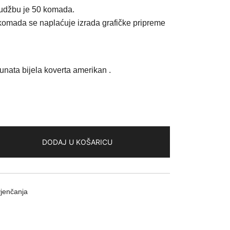
a
rudžbu je 50 komada.
komada se naplaćuje izrada grafičke pripreme
€.
unata bijela koverta amerikan .
DODAJ U KOŠARICU
vjenčanja