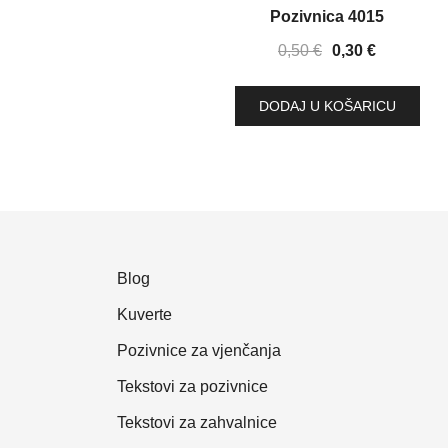
SNIŽENJE!
Pozivnica 4015
Izvorna
Trenutna
0,50
€
0,30
€
cijena
cijena
bila
je:
DODAJ U KOŠARICU
je:
0,30 €.
0,50 €.
Blog
Kuverte
Pozivnice za vjenčanja
Tekstovi za pozivnice
Tekstovi za zahvalnice