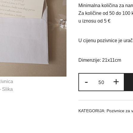
cijena
cijen
Minimalna količina za na
bila
je:
Za količine od 50 do 100 
u iznosu od 5 €
je:
0,35 
0,40 €.
U cijenu pozivnice je urač
Dimenzije: 21x11cm
Pozivnica
-
+
4008
količina
KATEGORIJA:
Pozivnice za 